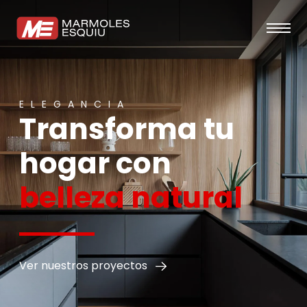
ELEGANCIA
Transforma tu
hogar con
belleza natural
Ver nuestros proyectos