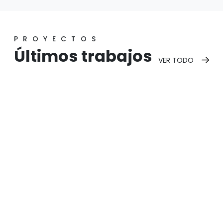
PROYECTOS
Últimos trabajos
VER TODO
Caddy
Nomadia
Isla Nomadia
Ver proyecto
Ver proyecto