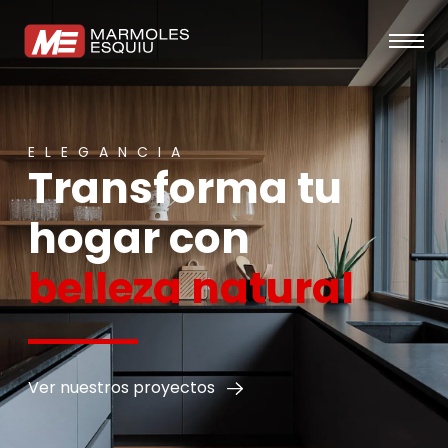
ELEGANCIA
Transforma tu
hogar con
belleza natural
Ver nuestros proyectos