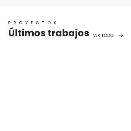
PROYECTOS
Últimos trabajos
VER TODO
Caddy
Nomadia
Isla Nomadia
Ver proyecto
Ver proyecto